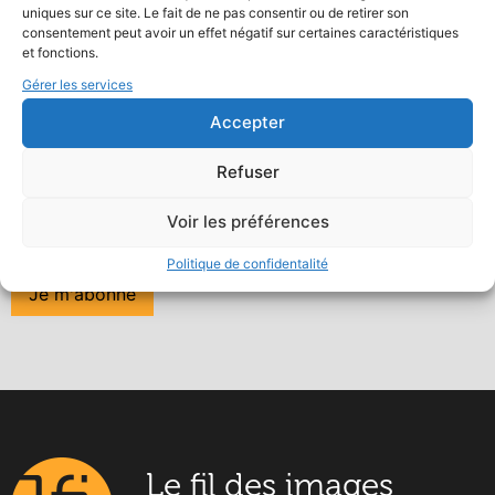
uniques sur ce site. Le fait de ne pas consentir ou de retirer son
consentement peut avoir un effet négatif sur certaines caractéristiques
Newsletter
et fonctions.
Suivez l'actualité du fil des
Gérer les services
images
Accepter
Votre mail
Refuser
Voir les préférences
J'ai lu et accepte les termes et les conditions
Politique de confidentalité
Le fil des images