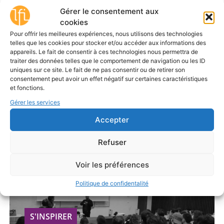
Gérer le consentement aux
cookies
S'INSPIRER
Pour offrir les meilleures expériences, nous utilisons des technologies
telles que les cookies pour stocker et/ou accéder aux informations des
appareils. Le fait de consentir à ces technologies nous permettra de
Fiche métier :
traiter des données telles que le comportement de navigation ou les ID
Audiodescripteur·rice
uniques sur ce site. Le fait de ne pas consentir ou de retirer son
consentement peut avoir un effet négatif sur certaines caractéristiques
et fonctions.
Fiche sur la profession
d’audiodescripteur·rice.
Gérer les services
Accepter
Refuser
Voir les préférences
Politique de confidentalité
S'INSPIRER