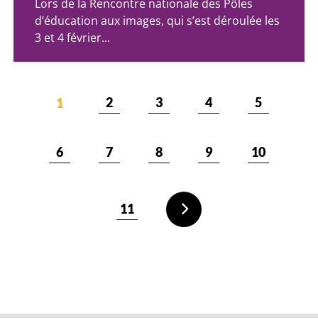
Lors de la Rencontre nationale des Pôles
d’éducation aux images, qui s’est déroulée les
3 et 4 février...
2
3
4
5
1
6
7
8
9
10
11