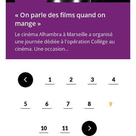
« On parle des films quand on
mange »
Le cinéma Alhambra à Marseille a organisé
une journée dédiée à l'opération Collège au
cinéma. Une occasion...
1
2
3
4
5
6
7
8
9
10
11