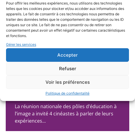
réalisatrice de courts métrages d'animation et
Pour offrir les meilleures expériences, nous utilisons des technologies
telles que les cookies pour stocker et/ou accéder aux informations des
intervenante...
appareils. Le fait de consentir à ces technologies nous permettra de
traiter des données telles que le comportement de navigation ou les ID
uniques sur ce site. Le fait de ne pas consentir ou de retirer son
consentement peut avoir un effet négatif sur certaines caractéristiques
et fonctions.
Gérer les services
Accepter
Refuser
S'INSPIRER
Voir les préférences
Politique de confidentalité
Regards croisés sur films d’ateliers
La réunion nationale des pôles d’éducation à
l’image a invité 4 cinéastes à parler de leurs
expériences...