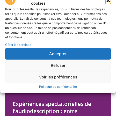
permettant d’interroger la notion
cookies
d’inclusivité au cinéma
Pour offrir les meilleures expériences, nous utilisons des technologies
telles que les cookies pour stocker et/ou accéder aux informations des
Le documentaire Ma Perception, réalisé par
appareils. Le fait de consentir à ces technologies nous permettra de
traiter des données telles que le comportement de navigation ou les ID
Benoît Maestre, constitue un exemple
uniques sur ce site. Le fait de ne pas consentir ou de retirer son
intéressant d’une œuvre...
consentement peut avoir un effet négatif sur certaines caractéristiques
et fonctions.
Gérer les services
Accepter
Refuser
Voir les préférences
Politique de confidentalité
ANALYSER
Expériences spectatorielles de
l’audiodescription : entre