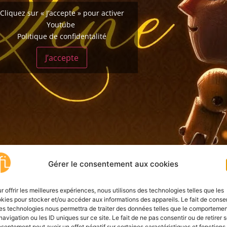
Cliquez sur « J’accepte » pour activer
Youtube
Politique de confidentalité
J’accepte
Gérer le consentement aux cookies
r offrir les meilleures expériences, nous utilisons des technologies telles que les
kies pour stocker et/ou accéder aux informations des appareils. Le fait de consen
es technologies nous permettra de traiter des données telles que le comporteme
navigation ou les ID uniques sur ce site. Le fait de ne pas consentir ou de retirer 
sentement peut avoir un effet négatif sur certaines caractéristiques et fonctions.