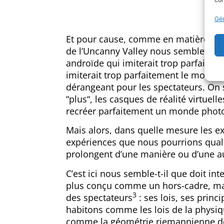
Gér
Et pour cause, comme en matière de c
de l’Uncanny Valley nous semble toujo
androïde qui imiterait trop parfaite
imiterait trop parfaitement le monde 
dérangeant pour les spectateurs. On s
“plus“, les casques de réalité virtuel
recréer parfaitement un monde photo
Mais alors, dans quelle mesure les ex
expériences que nous pourrions qualif
prolongent d’une manière ou d’une aut
C’est ici nous semble-t-il que doit in
plus conçu comme un hors-cadre, mai
3
des spectateurs
: ses lois, ses prin
habitons comme les lois de la physiq
comme la géométrie riemannienne de