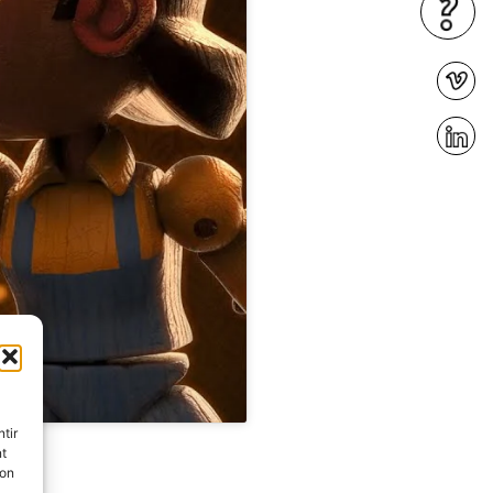
tir
nt
son