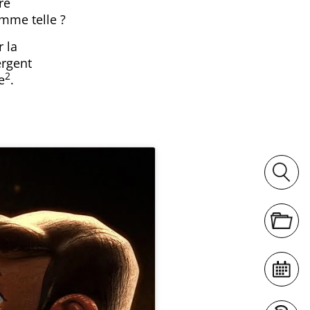
re
mme telle ?
 la
ergent
2
e
.