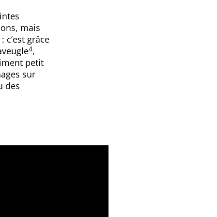
intes
çons, mais
: c’est grâce
4
 aveugle
,
iment petit
nages sur
u des