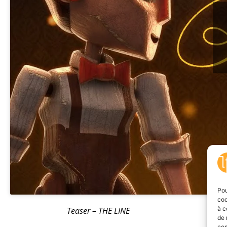
Pou
coo
à c
Teaser – THE LINE
de 
con