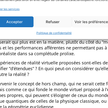
er les services
inéma, le photoréalisme ne fait pas tout, et la fame
Accepter
Refuser
Voir les préférenc
urs valable en réalité virtuelle : de la même façon q
ment l’humain nous apparaîtrait monstrueux, un monde
Politique de confidentalité
réel serait au mieux aberrant, et au pire grossièreme
erait qui plus est en la matière, plutôt du côté du “
les et les performances afférentes ne permettant pas à
réaliste dans sa complétude prolixe.
périences de réalité virtuelle proposées sont-elles de
ier “d’étendues“ ? En quoi peut-on considérer qu’ell
re la réalité ?
tervenir le concept de hors champ, qui ne serait cette f
s comme ce qui fonde le monde virtuel proposé à l’
cipes propres, qui peuvent s’éloigner de ceux du mon
ue quantiques de celles de la physique classique, ou
 la géométrie euclidienne.