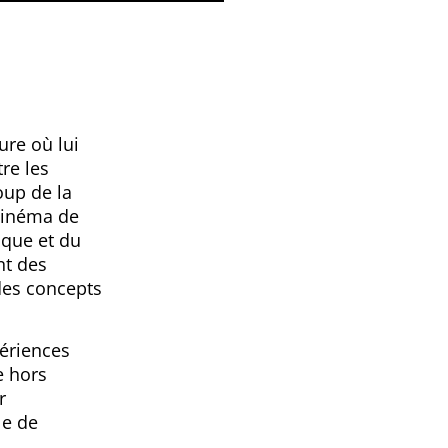
ure où lui
re les
up de la
“cinéma de
ique et du
nt des
des concepts
périences
e hors
r
le de