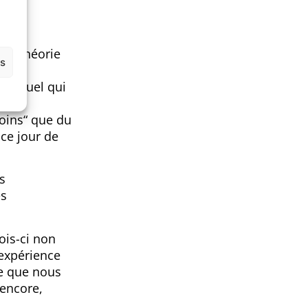
use théorie
es
u’un
 virtuel qui
nt
moins“ que du
 ce jour de
s
es
ois-ci non
expérience
de que nous
 encore,