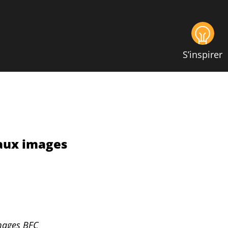
S’inspirer
 aux images
images BFC