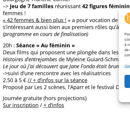
–>
Jeu de 7 familles
réunissant
42 figures féminin
femmes !
« 42 femmes & bien plus !
» a pour vocation de dres
s’intéressant aussi bien aux premiers rôles qu’à cell
(programme en cours de finalisation)
Pou
coo
20h :
Séance « Au féminin »
à c
de 
Deux films qui proposent une plongée dans les luttes
con
Histoires d’entrejambes
de Myleine Guiard-Schmid, 3
Le jour où j’ai découvert que Jane Fonda était brune
d’
Gér
->suivi d’une rencontre avec les réalisatrices
2.50 à 5 €
// + d’infos sur la séance
Proposé par Les 2 scènes, l’Aparr et le festival Diver
Journée gratuite (hors projections)
Sur inscription
/
+ d’infos