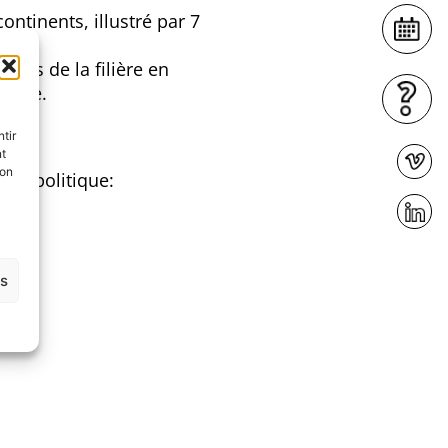
continents, illustré par 7
ives de la filière en
uelle.
tir
nt
son
 au politique:
es