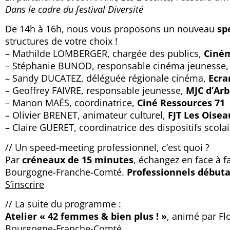
Dans le cadre du festival Diversité
De 14h à 16h, nous vous proposons un nouveau
sp
structures de votre choix !
– Mathilde LOMBERGER, chargée des publics,
Ciném
– Stéphanie BUNOD, responsable cinéma jeunesse
– Sandy DUCATEZ, déléguée régionale cinéma,
Ecra
– Geoffrey FAIVRE, responsable jeunesse,
MJC d’Arb
– Manon MAËS, coordinatrice,
Ciné Ressources 71
– Olivier BRENET, animateur culturel,
FJT Les Oise
– Claire GUERET, coordinatrice des dispositifs scola
// Un speed-meeting professionnel, c’est quoi ?
Par
créneaux de 15 minutes
, échangez en face à f
Bourgogne-Franche-Comté.
Profe
ssionnels débutan
S’inscrire
// La suite du programme :
Atelier « 42 femmes & bien plus ! »
, animé par Fl
Bourgogne-Franche-Comté.