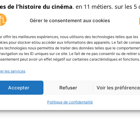
es de l’histoire du cinéma
, en 11 métiers, sur les 5 
Gérer le consentement aux cookies
ser un panorama des différentes professions constitut
es qui, dans l’ombre, font évoluer la création audiovis
r offrir les meilleures expériences, nous utilisons des technologies telles que les
kies pour stocker et/ou accéder aux informations des appareils. Le fait de consen
es technologies nous permettra de traiter des données telles que le comporteme
navigation ou les ID uniques sur ce site. Le fait de ne pas consentir ou de retirer 
 féministes des années 1970 et actuelles, de l’intime
sentement peut avoir un effet négatif sur certaines caractéristiques et fonctions.
5 min
Anna Salzberg, 1h24
er les services
Accepter
Refuser
Voir les préférenc
sité
Politique de confidentalité