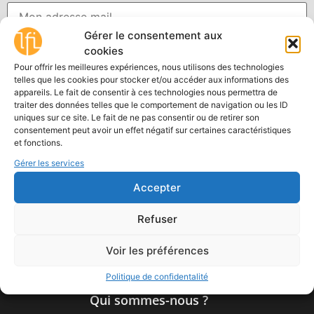
Gérer le consentement aux
cookies
J'ai lu et accepte les termes et les conditions
Pour offrir les meilleures expériences, nous utilisons des technologies
telles que les cookies pour stocker et/ou accéder aux informations des
appareils. Le fait de consentir à ces technologies nous permettra de
traiter des données telles que le comportement de navigation ou les ID
uniques sur ce site. Le fait de ne pas consentir ou de retirer son
consentement peut avoir un effet négatif sur certaines caractéristiques
et fonctions.
Gérer les services
Accepter
Le fil des images
Refuser
Points de vue sur l’éducation aux
images
Voir les préférences
Politique de confidentalité
Qui sommes-nous ?