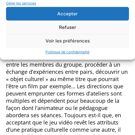
Gérer les services
tordu » pour inculquer un savoir ou pour
recueillir une forme d’expression. En d’autres
Accepter
termes, proposer aux participants de jouer «
Refuser
normalement » au jeu vidéo en question.
L’objectif recherché peut être simplement de
Voir les préférences
proposer une animation collective, créer du lien
entre et avec les participants, produire une
Politique de confidentalité
expérience commune et une mémoire collective
entre les membres du groupe, procéder à un
échange d’expériences entre pairs, découvrir un
« objet culturel » au même titre que pourrait
l’être un film par exemple… Les directions que
peuvent emprunter ces formes d’ateliers sont
multiples et dépendent pour beaucoup de la
façon dont l’animateur ou le pédagogue
abordera ses séances. Toujours est-il que, en
acceptant que le jeu vidéo revêt les attributs
d’une pratique culturelle comme une autre, il