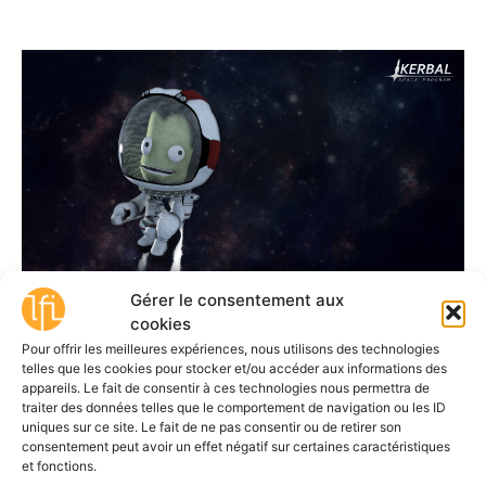
Gérer le consentement aux
cookies
Pour offrir les meilleures expériences, nous utilisons des technologies
telles que les cookies pour stocker et/ou accéder aux informations des
POUR UNE ANIMATION :
appareils. Le fait de consentir à ces technologies nous permettra de
traiter des données telles que le comportement de navigation ou les ID
uniques sur ce site. Le fait de ne pas consentir ou de retirer son
Bien entendu, il est aussi tout à fait possible
consentement peut avoir un effet négatif sur certaines caractéristiques
d’envisager une activité, une animation, dont
et fonctions.
l’usage qui sera fait du jeu vidéo ne sera pas «