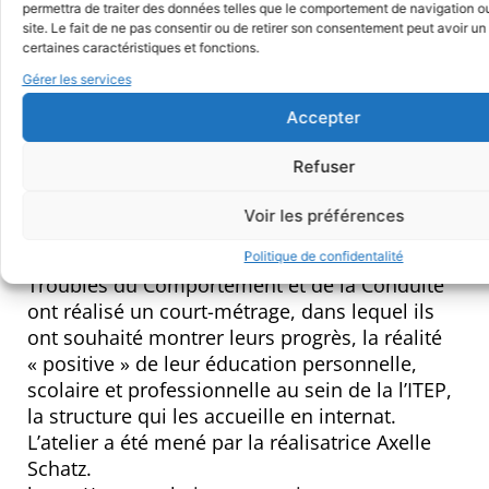
Des lycéen.ne.s de Chinon (37) ont
permettra de traiter des données telles que le comportement de navigation ou
expérimenté l’usage du téléphone portable
site. Le fait de ne pas consentir ou de retirer son consentement peut avoir un 
certaines caractéristiques et fonctions.
comme outil de création : à la fois comme
instrument de prise de vues et de son, mais
Gérer les services
aussi comme support d’un regard sur soi. En
Accepter
ressortent neuf journaux filmés, qui fabriquent
leur propre mémoire.
Refuser
http://www.ciclic.fr/actualites/neuf-journaux-
filmes
Voir les préférences
– De jeunes adolescent.e.s atteints de
Politique de confidentalité
Troubles du Comportement et de la Conduite
ont réalisé un court-métrage, dans lequel ils
ont souhaité montrer leurs progrès, la réalité
« positive » de leur éducation personnelle,
scolaire et professionnelle au sein de la l’ITEP,
la structure qui les accueille en internat.
L’atelier a été mené par la réalisatrice Axelle
Schatz.