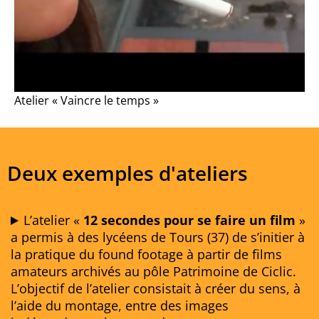
Atelier « Vaincre le temps »
Deux exemples d'ateliers
L’atelier «
12 secondes pour se faire un film
»
a permis à des lycéens de Tours (37) de s’initier à
la pratique du found footage à partir de films
amateurs archivés au pôle Patrimoine de Ciclic.
L’objectif de l’atelier consistait à créer du sens, à
l’aide du montage, entre des images