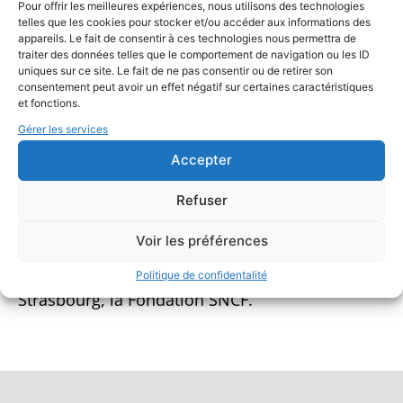
Pour offrir les meilleures expériences, nous utilisons des technologies
telles que les cookies pour stocker et/ou accéder aux informations des
appareils. Le fait de consentir à ces technologies nous permettra de
traiter des données telles que le comportement de navigation ou les ID
uniques sur ce site. Le fait de ne pas consentir ou de retirer son
consentement peut avoir un effet négatif sur certaines caractéristiques
Production
et fonctions.
Gérer les services
Les Mots du Clic
et ses dérivés ont été conçus et
Accepter
développés par
Stimultania
grâce au ministère
de la Culture (Direction régionale des affaires
Refuser
culturelles Grand Est), au Commissariat Général
à l’Égalité des Territoires, à la Délégation
Voir les préférences
Générale à la Langue Française et aux Langues
de France, la Ville et l’Eurométropole de
Politique de confidentalité
Strasbourg, la Fondation SNCF.