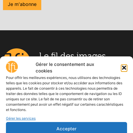
Le fil des images
Gérer le consentement aux
Points de vue sur l’éducation aux
images
cookies
Pour offrir les meilleures expériences, nous utilisons des technologies
telles que les cookies pour stocker et/ou accéder aux informations des
appareils. Le fait de consentir à ces technologies nous permettra de
Qui sommes-nous ?
traiter des données telles que le comportement de navigation ou les ID
uniques sur ce site. Le fait de ne pas consentir ou de retirer son
consentement peut avoir un effet négatif sur certaines caractéristiques
Offres d’emploi
et fonctions.
Gérer les services
Agenda
Accepter