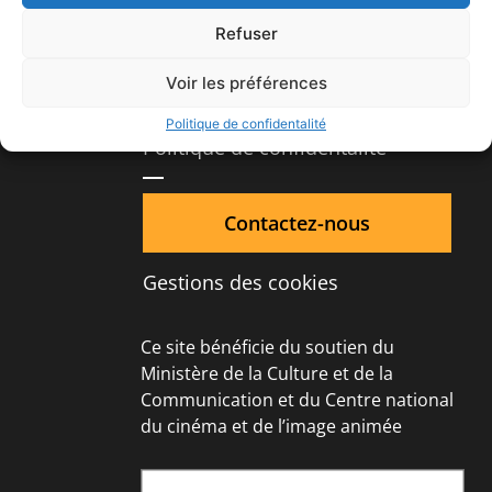
La lettre des pôles (archives)
Refuser
Voir les préférences
Mentions légales
Politique de confidentalité
Politique de confidentalité
Contactez-nous
Gestions des cookies
Ce site bénéficie du soutien du
Ministère de la Culture et de la
Communication et du Centre national
du cinéma et de l’image animée