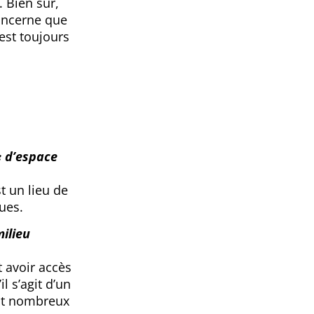
. Bien sûr,
concerne que
est toujours
« d’espace
t un lieu de
ues.
milieu
 avoir accès
l s’agit d’un
sont nombreux