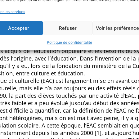
er les services
le et l’objectif du 100% EAC
Accepter
Refuser
Voir les préférenc
ur l’encouragement à la création et l’élargissement d
Politique de confidentalité
les acquis de l’éducation populaire et les besoins du 
ès l’origine, avec l’éducation. Dans l’Invention de la 
 qu’il y a eu, lors de la fondation du ministère de la C
tion, entre culture et éducation.
tique et culturelle (EAC) est largement mise en avant 
urelle, mais elle n’a pas toujours eu des effets réels
0, la part des élèves touchés par une activité d’EAC, 
t très faible et a peu évolué jusqu’au début des année
st difficile à quantifier, car la définition de l’EAC ne f
ont hétérogènes, mais on estimait avec peine, il y a 
ulation scolaire. A cette époque, l’EAC semblait en qu
onstamment depuis les années 2000 [1], et aujourd’hu