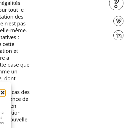
négalités
ur tout le
tation des
e n’est pas
e elle-même.
tatives :
e cette
ation et
re a
tte base que
comme un
e, dont
t le cas des
xpérience de
ussi en
définition
tir
nt
une nouvelle
son
es.