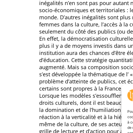
inégalités n’en sont pas pour autant n
socio-économiques et territoriales : l
monde. D’autres inégalités sont plu
femmes dans la culture, l’accès à la 
seulement du côté des publics (ou des
En effet, la démocratisation culturell
plus il y a de moyens investis dans un 
institution aura des chances d’être él
d’éducation. Cette stratégie quantitati
augmenté. Mais sa composition socio-
s’est développée la thématique de l’
problème d’atteinte de publics, cet éc
certains sont propres à la France.
Lorsque les modèles s’essoufflent, d
droits culturels, dont il est beaucou
la domination et de l’humiliation cu
Pou
réaction à la verticalité et à la hiéra
coo
à c
même de la culture, de ses acteurs, et
de 
grille de lecture et d’action pour analy
con