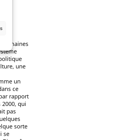
es
es domaines
système
politique
ulture, une
comme un
 dans ce
par rapport
s 2000, qui
ait pas
quelques
elque sorte
i se