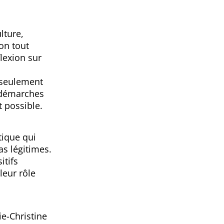
lture,
ion tout
flexion sur
n seulement
s démarches
 possible.
tique qui
as légitimes.
itifs
 leur rôle
e-Christine