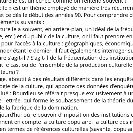
lturelle est un échec, comme on l’entend souvent ?
uelle » est un thème employé de manière très récurren
 et ce dès le début des années 90. Pour comprendre de
éléments suivants :
urelle a souvent, en arrière-plan, un idéal de la fréq
e, etc.) et du public de la culture, or il faut prendre 
s pour l’accès à la culture : géographiques, économiqu
er étant le dernier. Il faut également s’interroger sur
re s’agit-il ? S’agit-il de la fréquentation des instituti
 le cas, ou de l’ensemble de la production culturelle 
teurs) ?
ge, aboutit à des résultats différents dans les enquêt
ogie de la culture, qui apporte des données d’enquêt
volué : Bourdieu se référait presque exclusivement à 
e, lettrée, qui forme le soubassement de la théorie du
t de la fabrique de la domination.
urd’hui où le pouvoir d’imposition des institutions c
nnent en compte la culture populaire, la culture des i
n termes de références culturelles (savante, populaire