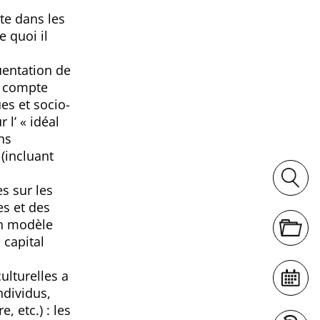
te dans les
 quoi il
uentation de
en compte
es et socio-
 l’ « idéal
ons
(incluant
es sur les
es et des
un modèle
 capital
ulturelles a
ndividus,
, etc.) : les