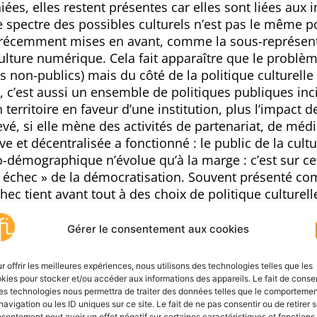
iées, elles restent présentes car elles sont liées aux i
e spectre des possibles culturels n’est pas le même po
s récemment mises en avant, comme la sous-représen
culture numérique. Cela fait apparaître que le problèm
 non-publics) mais du côté de la politique culturell
e, c’est aussi un ensemble de politiques publiques inci
territoire en faveur d’une institution, plus l’impact d
evé, si elle mène des activités de partenariat, de médi
ve et décentralisée a fonctionné : le public de la cultu
démographique n’évolue qu’à la marge : c’est sur ce
 « échec » de la démocratisation. Souvent présenté 
hec tient avant tout à des choix de politique culturell
e nouveaux modèles ou paradigmes apparaissent : c’es
Gérer le consentement aux cookies
p question depuis quelques années. Ils sont nés de l’e
lturelles, au sein de communautés minoritaires mais a
r offrir les meilleures expériences, nous utilisons des technologies telles que les
rchie du système culturel. Ils remettent en question la 
kies pour stocker et/ou accéder aux informations des appareils. Le fait de consen
es technologies nous permettra de traiter des données telles que le comporteme
 la finalité des politiques publiques. Ils constituent 
navigation ou les ID uniques sur ce site. Le fait de ne pas consentir ou de retirer 
ser les finalités et les valeurs des politiques culturell
sentement peut avoir un effet négatif sur certaines caractéristiques et fonctions.