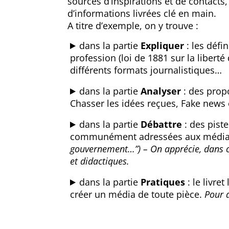
sources d’inspirations et de contacts,
d’informations livrées clé en main.
A titre d’exemple, on y trouve :
dans la partie
Expliquer
: les défi
profession (loi de 1881 sur la libert
différents formats journalistiques…
dans la partie
Analyser
: des propo
Chasser les idées reçues, Fake news 
dans la partie
Débattre
: des piste
communément adressées aux média
gouvernement…”) – On apprécie, dans cet
et didactiques.
dans la partie
Pratiques
: le livr
créer un média de toute pièce.
Pour 