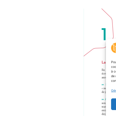
Pou
coo
à c
de 
con
Gér