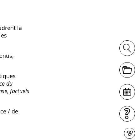
adrent la
les
tenus,
itiques
ce du
nse, factuels
ace / de