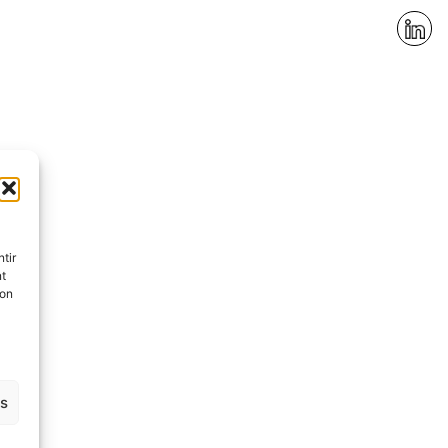
tir
nt
son
es