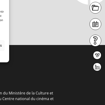
tir
nt
son
es
en du Ministère de la Culture et
u Centre national du cinéma et