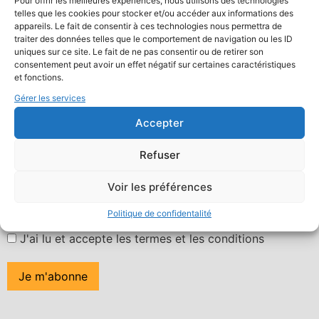
Pour offrir les meilleures expériences, nous utilisons des technologies
A Marseille, la réalisatrice Axelle Schatz s’engage auprès
telles que les cookies pour stocker et/ou accéder aux informations des
d’élèves avec de grandes difficultés d’apprentissage et
appareils. Le fait de consentir à ces technologies nous permettra de
traiter des données telles que le comportement de navigation ou les ID
comportementales. Au travers d’un projet de réalisation
uniques sur ce site. Le fait de ne pas consentir ou de retirer son
de film, elle facilite l’expression des jeunes…
consentement peut avoir un effet négatif sur certaines caractéristiques
et fonctions.
Gérer les services
Newsletter
Accepter
Suivez l'actualité du fil des
images
Refuser
Votre mail
Voir les préférences
Politique de confidentalité
J'ai lu et accepte les termes et les conditions