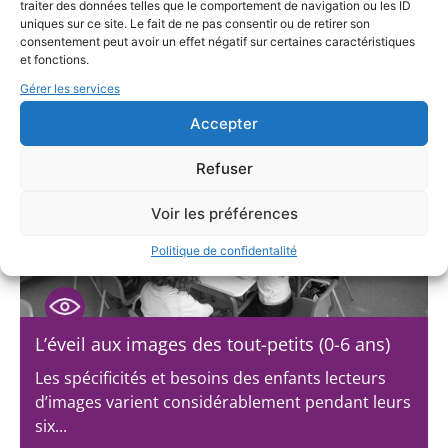
traiter des données telles que le comportement de navigation ou les ID
Le réalisateur Jean-Marie Vinclair a suivi pendant
uniques sur ce site. Le fait de ne pas consentir ou de retirer son
consentement peut avoir un effet négatif sur certaines caractéristiques
un an deux classes inscrites au programme
et fonctions.
"Collège...
Gérer les services
Accepter
Refuser
Voir les préférences
Politique de confidentalité
L’éveil aux images des tout-petits (0-6 ans)
Les spécificités et besoins des enfants lecteurs
d’images varient considérablement pendant leurs
six...