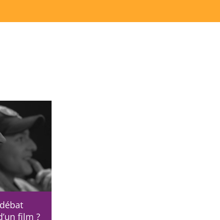
 débat
d’un film ?