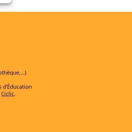
iothèque,…)
s d’Éducation
,
Ciclic
.