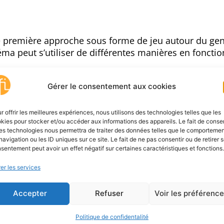
 première approche sous forme de jeu autour du ge
a peut s’utiliser de différentes manières en fonctio
e cinéma l’Alhambra :
Gérer le consentement aux cookies
ésir et l’imagination
orer le film
r offrir les meilleures expériences, nous utilisons des technologies telles que les
kies pour stocker et/ou accéder aux informations des appareils. Le fait de consen
es technologies nous permettra de traiter des données telles que le comporteme
navigation ou les ID uniques sur ce site. Le fait de ne pas consentir ou de retirer 
sentement peut avoir un effet négatif sur certaines caractéristiques et fonctions.
n
er les services
lectif Jaune Sardine
.
Accepter
Refuser
Voir les préférenc
bra
et
Cannes cinéma
, Pôles régionaux d’éducation a
Politique de confidentalité