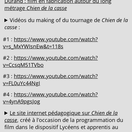
Durand : film en fabrication autour du long
métrage
Chien de la casse
Vidéos du making of du tournage de
Chien de la
casse
:
#1 :
https://www.youtube.com/watch?
v=s_MxYWIsnEw&t=118s
#2 :
https://www.youtube.com/watch?
v=CcsqM51TVbo
#3 :
https://www.youtube.com/watch?
v=FL0uYc44NgI
#4 :
https://www.youtube.com/watch?
v=4ynA9pgsJog
Le site internet pédagogique sur
Chien de la
casse
, créé à l’occasion de la programmation du
film dans le dispositif Lycéens et apprentis au