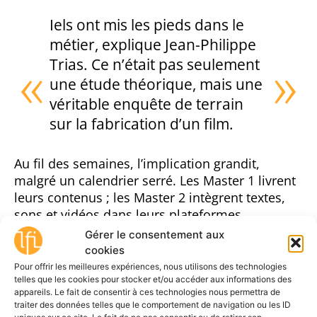
Iels ont mis les pieds dans le
métier, explique Jean-Philippe
Trias. Ce n’était pas seulement
une étude théorique, mais une
véritable enquête de terrain
sur la fabrication d’un film.
Au fil des semaines, l’implication grandit,
malgré un calendrier serré. Les Master 1 livrent
leurs contenus ; les Master 2 intègrent textes,
sons et vidéos dans leurs plateformes,
peaufinent le design, testent l’ergonomie. Parmi
Gérer le consentement aux
les cinq groupes du Master 2, l’un des projets se
cookies
distingue : une étudiante, douée en illustration,
Pour offrir les meilleures expériences, nous utilisons des technologies
telles que les cookies pour stocker et/ou accéder aux informations des
choisit de dessiner à la main toute la charte
appareils. Le fait de consentir à ces technologies nous permettra de
graphique, dans un style inspiré
d’un carnet de
traiter des données telles que le comportement de navigation ou les ID
bord
. Ce geste artisanal du dessin fait écho au