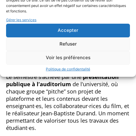
uniques sur ce site. Le fait de ne pas consentir ou de retirer son
consentement peut avoir un effet négatif sur certaines caractéristiques
processus de fabrication du film lui-même, où
et fonctions.
les décors et costumes sont dessinés… et
Gérer les services
rappelle la formation initiale de Jean-Baptiste
Durand aux Beaux-Arts de Montpellier. Au-delà
Accepter
de l’originalité graphique, c’est un des sites les
plus complets, c’est-à-dire qui a intégré autant
Refuser
que possible les travaux du Master 1 et qui a
balisé les différentes étapes de la création du
Voir les préférences
film.
Politique de confidentalité
Le semestre s’achève par une
présentation
publique à l’auditorium
de l’université, où
chaque groupe “pitche” son projet de
plateforme et leurs contenus devant les
enseignant·es, les collaborateur·rices du film, et
le réalisateur Jean-Baptiste Durand. Un moment
permettant de valoriser tous les travaux des
étudiant·es.