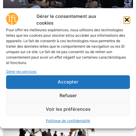
Gérer le consentement aux
cookies
Journées professionnelles Cinéma 93 : découvrez le
Pour offrir les meilleures expériences, nous utilisons des technologies
récit d’une expérimentation menée dans une PMI et la
telles que les cookies pour stocker et/ou accéder aux informations des
présentation d’un guide ressource à destination des
appareils. Le fait de consentir à ces technologies nous permettra de
traiter des données telles que le comportement de navigation ou les ID
professionnels de la petite enfance, de la culture et des
uniques sur ce site. Le fait de ne pas consentir ou de retirer son
parents.
consentement peut avoir un effet négatif sur certaines caractéristiques
et fonctions.
Scènes et Cinéma
Gérer les services
Accepter
Refuser
Voir les préférences
Politique de confidentalité