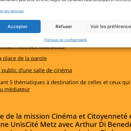
er les services
a
Accepter
Refuser
Voir les préférenc
ré)adolescents
Politique de confidentalité
néma ! Avec des tous petits
a place de la parole
 public d’une salle de cinéma
ant 5 thématiques à destination de celles et ceux qui 
 du médiateur
e de la mission Cinéma et Citoyenneté 
nne UnisCité Metz avec Arthur Di Benede