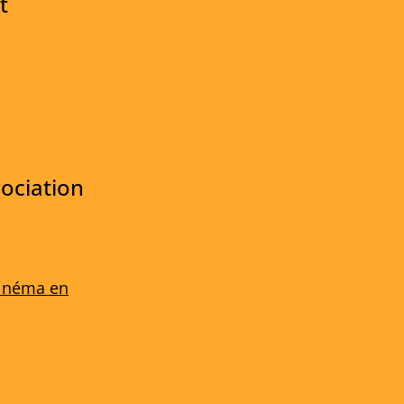
t
ociation
cinéma en