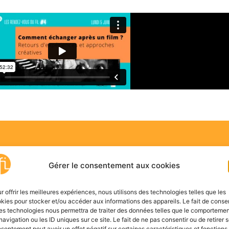
ec les 4 interventions propos
Gérer le consentement aux cookies
r offrir les meilleures expériences, nous utilisons des technologies telles que les
kies pour stocker et/ou accéder aux informations des appareils. Le fait de consen
rice du cinéma Le Foyer à Bourg-Argenta
es technologies nous permettra de traiter des données telles que le comporteme
navigation ou les ID uniques sur ce site. Le fait de ne pas consentir ou de retirer 
on Cinéma.
sentement peut avoir un effet négatif sur certaines caractéristiques et fonctions.