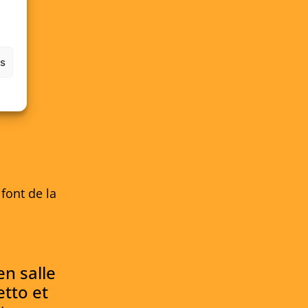
es
font de la
en salle
tto et