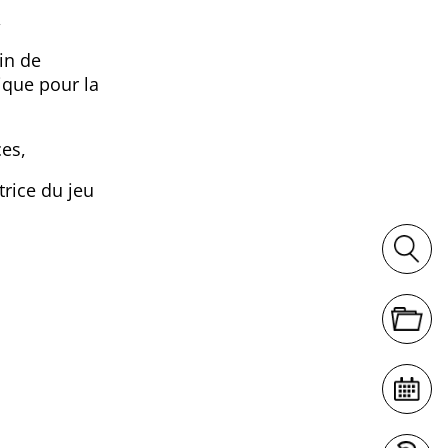
,
in de
ique pour la
ces,
trice du jeu